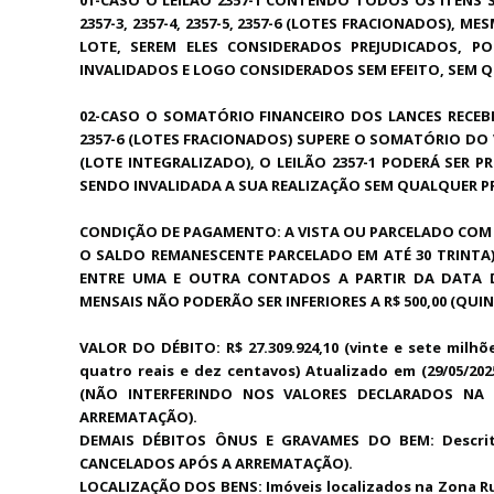
2357-3, 2357-4, 2357-5, 2357-6 (LOTES FRACIONADOS)
LOTE, SEREM ELES CONSIDERADOS PREJUDICADOS, 
INVALIDADOS E LOGO CONSIDERADOS SEM EFEITO, SEM Q
02-CASO O SOMATÓRIO FINANCEIRO DOS LANCES RECEB
2357-6 (LOTES FRACIONADOS)
SUPERE O SOMATÓRIO DO V
(LOTE INTEGRALIZADO), O LEILÃO 2357-1 PODERÁ SER
SENDO INVALIDADA A SUA REALIZAÇÃO SEM QUALQUER PR
CONDIÇÃO DE PAGAMENTO: A VISTA OU PARCELADO COM 
O SALDO REMANESCENTE PARCELADO EM ATÉ 30 TRINTA)
ENTRE UMA E OUTRA CONTADOS A PARTIR DA DATA 
MENSAIS NÃO PODERÃO SER INFERIORES A R$ 500,00 (QUI
VALOR DO DÉBITO: R$ 27.309.924,10 (vinte e sete milhõ
quatro reais e dez centavos) Atualizado em (29/05/202
(NÃO INTERFERINDO NOS VALORES DECLARADOS NA
ARREMATAÇÃO).
DEMAIS DÉBITOS ÔNUS E GRAVAMES DO BEM: Descrito
CANCELADOS APÓS A ARREMATAÇÃO).
LOCALIZAÇÃO DOS BENS: Imóveis localizados na Zona R