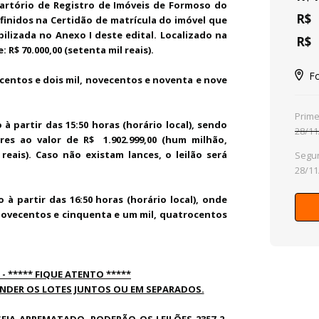
Cartório de Registro de Imóveis de Formoso do
R$
inidos na Certidão de matrícula do imóvel que
ilizada no Anexo I deste edital. Localizado na
R$
R$ 70.000,00 (setenta mil reais).
F
centos e dois mil, novecentos e noventa e nove
Prime
à partir das 15:50 horas (horário local), sendo
28/11
ores ao valor de
R$ 1.902.999,00 (hum milhão,
reais)
. Caso não existam lances, o leilão será
Segun
28/11
à partir das 16:50 horas (horário local), onde
 (novecentos e cinquenta e um mil, quatrocentos
 ***** FIQUE ATENTO *****
VENDER OS LOTES JUNTOS OU EM SEPARADOS.
EJA ARREMATADO, PODERÃO OS LEILÕES 2357-2,