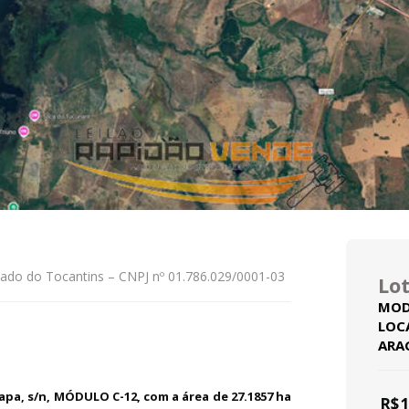
ado do Tocantins – CNPJ nº 01.786.029/0001-03
Lot
MOD
LOC
ARA
Etapa, s/n, MÓDULO C-12, com a área de 27.1857 ha
R$
1