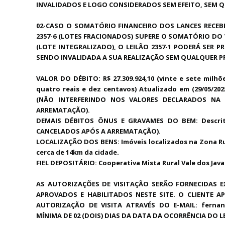
INVALIDADOS E LOGO CONSIDERADOS SEM EFEITO, SEM Q
02-CASO O SOMATÓRIO FINANCEIRO DOS LANCES RECEB
2357-6 (LOTES FRACIONADOS)
SUPERE O SOMATÓRIO DO V
(LOTE INTEGRALIZADO), O LEILÃO 2357-1 PODERÁ SER
SENDO INVALIDADA A SUA REALIZAÇÃO SEM QUALQUER PR
VALOR DO DÉBITO: R$ 27.309.924,10 (vinte e sete milhõ
quatro reais e dez centavos) Atualizado em (29/05/202
(NÃO INTERFERINDO NOS VALORES DECLARADOS NA
ARREMATAÇÃO).
DEMAIS DÉBITOS ÔNUS E GRAVAMES DO BEM: Descrito
CANCELADOS APÓS A ARREMATAÇÃO).
LOCALIZAÇÃO DOS BENS: Imóveis localizados na Zona R
cerca de 14km da cidade.
FIEL DEPOSITÁRIO: Cooperativa Mista Rural Vale dos J
AS AUTORIZAÇÕES DE VISITAÇÃO SERÃO FORNECIDAS E
APROVADOS E HABILITADOS NESTE SITE. O CLIENTE A
AUTORIZAÇÃO DE VISITA ATRAVÉS DO E-MAIL: ferna
MÍNIMA DE 02 (DOIS) DIAS DA DATA DA OCORRÊNCIA DO L