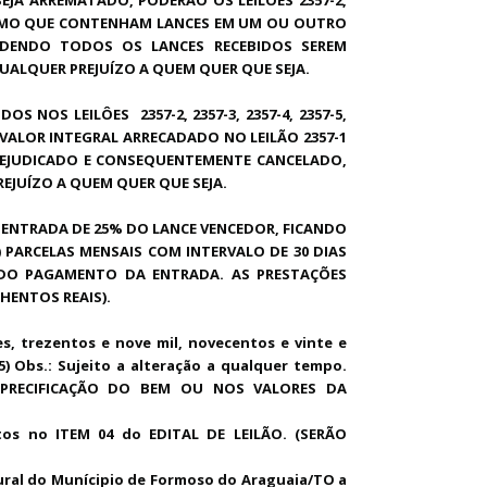
, MESMO QUE CONTENHAM LANCES EM UM OU OUTRO
PODENDO TODOS OS LANCES RECEBIDOS SEREM
UALQUER PREJUÍZO A QUEM QUER QUE SEJA.
IDOS NOS LEILÔES
2357-2, 2357-3, 2357-4, 2357-5,
ALOR INTEGRAL ARRECADADO NO LEILÃO 2357-1
 PREJUDICADO E CONSEQUENTEMENTE CANCELADO,
EJUÍZO A QUEM QUER QUE SEJA.
ENTRADA DE 25% DO LANCE VENCEDOR, FICANDO
 PARCELAS MENSAIS COM INTERVALO DE 30 DIAS
DO PAGAMENTO DA ENTRADA. AS PRESTAÇÕES
NHENTOS REAIS).
es, trezentos e nove mil, novecentos e vinte e
5) Obs.: Sujeito a alteração a qualquer tempo.
 PRECIFICAÇÃO DO BEM OU NOS VALORES DA
s no ITEM 04 do EDITAL DE LEILÃO. (SERÃO
ural do Munícipio de Formoso do Araguaia/TO a