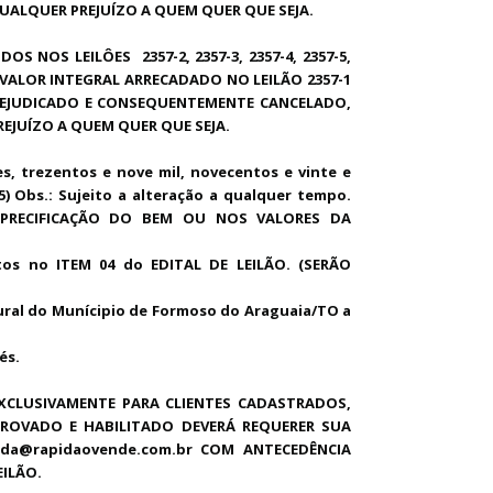
UALQUER PREJUÍZO A QUEM QUER QUE SEJA.
IDOS NOS LEILÔES
2357-2, 2357-3, 2357-4, 2357-5,
ALOR INTEGRAL ARRECADADO NO LEILÃO 2357-1
 PREJUDICADO E CONSEQUENTEMENTE CANCELADO,
EJUÍZO A QUEM QUER QUE SEJA.
es, trezentos e nove mil, novecentos e vinte e
5) Obs.: Sujeito a alteração a qualquer tempo.
 PRECIFICAÇÃO DO BEM OU NOS VALORES DA
s no ITEM 04 do EDITAL DE LEILÃO. (SERÃO
ural do Munícipio de Formoso do Araguaia/TO a
avaés.
XCLUSIVAMENTE PARA CLIENTES CADASTRADOS,
PROVADO E HABILITADO DEVERÁ REQUERER SUA
nda@rapidaovende.com.br COM ANTECEDÊNCIA
EILÃO.