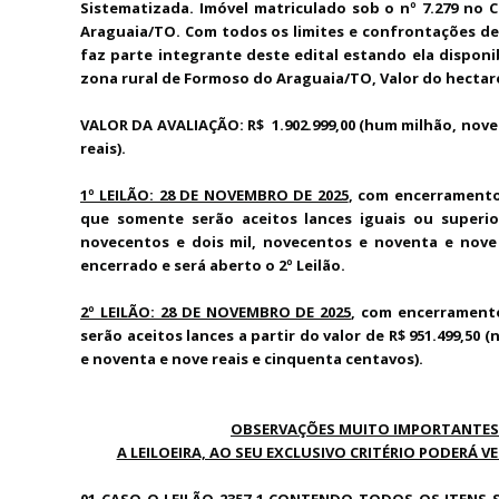
Sistematizada. Imóvel matriculado sob o nº 7.279 no 
Araguaia/TO. Com todos os limites e confrontações def
faz parte integrante deste edital estando ela disponib
zona rural de Formoso do Araguaia/TO, Valor do hectare: 
VALOR DA AVALIAÇÃO: R$ 1.902.999,00 (hum milhão, nove
reais).
1º LEILÃO: 28 DE NOVEMBRO DE 2025
, com encerramento 
que somente serão aceitos lances iguais ou superi
novecentos e dois mil, novecentos e noventa e nove 
encerrado e será aberto o 2º Leilão.
2º LEILÃO: 28 DE NOVEMBRO DE 2025
, com encerramento 
serão aceitos lances a partir do valor de R$ 951.499,50
e noventa e nove reais e cinquenta centavos).
OBSERVAÇÕES MUITO IMPORTANTES -
A LEILOEIRA, AO SEU EXCLUSIVO CRITÉRIO PODERÁ 
01-CASO O LEILÃO 2357-1 CONTENDO TODOS OS ITENS S