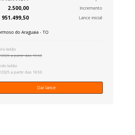
2.500,00
Incremento
951.499,50
Lance inicial
ormoso do Araguaia - TO
iro leilão
/2025 a partir das 15:50
do leilão
/2025 a partir das 16:50
Dar lance