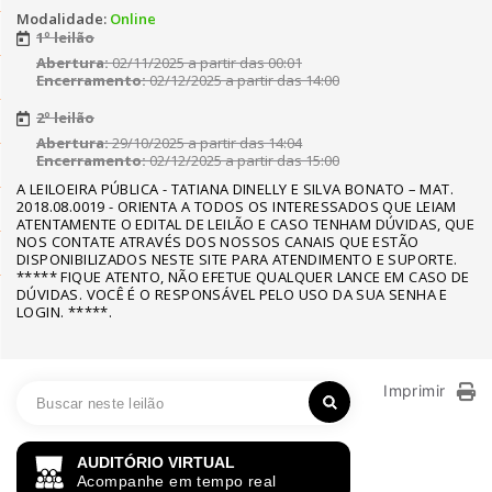
Modalidade:
Online
1º leilão
Abertura:
02/11/2025 a partir das 00:01
Encerramento:
02/12/2025 a partir das 14:00
2º leilão
Abertura:
29/10/2025 a partir das 14:04
Encerramento:
02/12/2025 a partir das 15:00
A LEILOEIRA PÚBLICA - TATIANA DINELLY E SILVA BONATO – MAT.
2018.08.0019 - ORIENTA A TODOS OS INTERESSADOS QUE LEIAM
ATENTAMENTE O EDITAL DE LEILÃO E CASO TENHAM DÚVIDAS, QUE
NOS CONTATE ATRAVÉS DOS NOSSOS CANAIS QUE ESTÃO
DISPONIBILIZADOS NESTE SITE PARA ATENDIMENTO E SUPORTE.
***** FIQUE ATENTO, NÃO EFETUE QUALQUER LANCE EM CASO DE
DÚVIDAS. VOCÊ É O RESPONSÁVEL PELO USO DA SUA SENHA E
LOGIN. *****.
Imprimir
AUDITÓRIO VIRTUAL
Acompanhe em tempo real