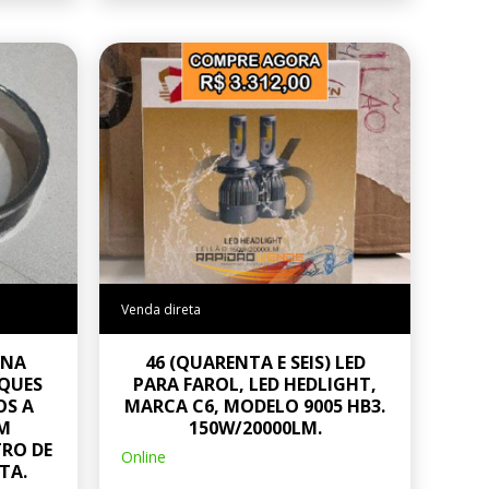
Venda direta
INA
46 (QUARENTA E SEIS) LED
QUES
PARA FAROL, LED HEDLIGHT,
OS A
MARCA C6, MODELO 9005 HB3.
M
150W/20000LM.
TRO DE
Online
TA.