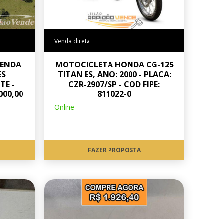
Venda direta
ZENDA
MOTOCICLETA HONDA CG-125
ES
TITAN ES, ANO: 2000 - PLACA:
TE -
CZR-2907/SP - COD FIPE:
000,00
811022-0
Online
FAZER PROPOSTA