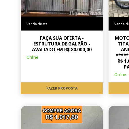
Venda direta
Venda di
FAÇA SUA OFERTA -
MOTO
ESTRUTURA DE GALPÃO -
TITA
AVALIADO EM R$ 80.000,00
AN
****
Online
R$ 1
PA
Online
FAZER PROPOSTA