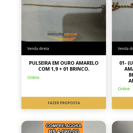
Venda direta
Venda di
PULSEIRA EM OURO AMARELO
01- (
COM 1,9 + 01 BRINCO.
AM
B
Online
A
Online
FAZER PROPOSTA