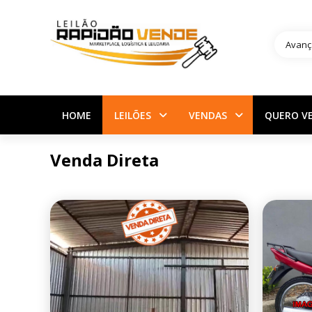
Avanç
HOME
LEILÕES
VENDAS
QUERO V
Venda Direta