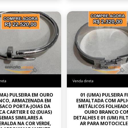
reta
Venda direta
UMA) PULSEIRA EM OURO
01 (UMA) PULSEIRA F
NCO, ARMAZENADA EM
ESMALTADA COM APLI
SACO PORTA-JOIAS DA
METÁLICOS FOLHEAD
A CARTIER E 02 (DUAS)
OURO BRANCO CO
GEMAS SIMILARES A
DETALHES E 01 (UM) FIL
ERALDA NA COR VERDE,
AR PARA MOTOCICLE