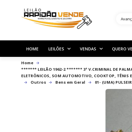
Avanç
HOME
LEILÕES
VENDAS
QUERO V
Home
******* LEILÃO 1962-2 ******* 3ª V.CRIMINAL DE PA
ELETRÔNICOS, SOM AUTOMOTIVO, COOKTOP, TÊNIS 
Outros
Bens em Geral
01- (UMA) PULSE