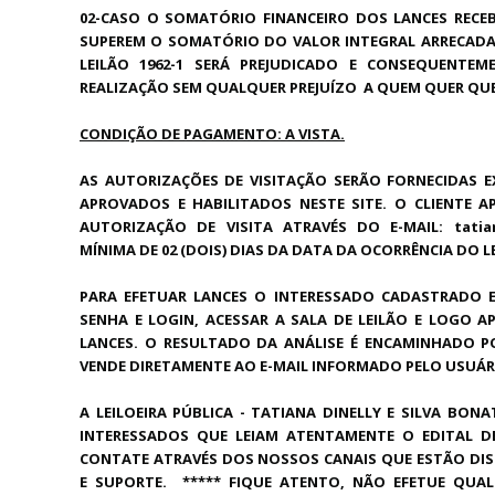
02-CASO O SOMATÓRIO FINANCEIRO DOS LANCES RECEBI
SUPEREM O SOMATÓRIO DO VALOR INTEGRAL ARRECADADO
LEILÃO 1962-1 SERÁ PREJUDICADO E CONSEQUENTE
REALIZAÇÃO SEM QUALQUER PREJUÍZO A QUEM QUER QUE 
CONDIÇÃO DE PAGAMENTO: A VISTA.
AS AUTORIZAÇÕES DE VISITAÇÃO SERÃO FORNECIDAS E
APROVADOS E HABILITADOS NESTE SITE. O CLIENTE 
AUTORIZAÇÃO DE VISITA ATRAVÉS DO E-MAIL: tati
MÍNIMA DE 02 (DOIS) DIAS DA DATA DA OCORRÊNCIA DO L
PARA EFETUAR LANCES O INTERESSADO CADASTRADO 
SENHA E LOGIN, ACESSAR A SALA DE LEILÃO E LOGO A
LANCES. O RESULTADO DA ANÁLISE É ENCAMINHADO P
VENDE DIRETAMENTE AO E-MAIL INFORMADO PELO USUÁR
A LEILOEIRA PÚBLICA - TATIANA DINELLY E SILVA BONA
INTERESSADOS QUE LEIAM ATENTAMENTE O EDITAL D
CONTATE ATRAVÉS DOS NOSSOS CANAIS QUE ESTÃO DIS
E SUPORTE. ***** FIQUE ATENTO, NÃO EFETUE QUA