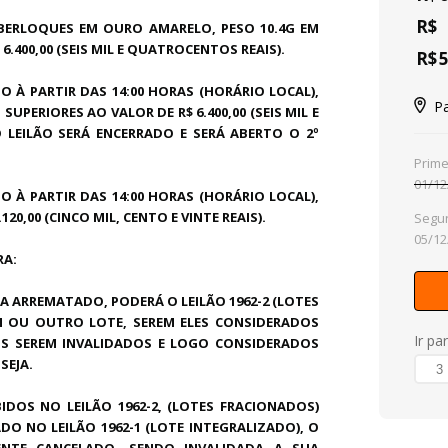
R$
BERLOQUES EM OURO AMARELO, PESO 10.4G EM
400,00 (SEIS MIL E QUATROCENTOS REAIS).
R$
5
O À PARTIR DAS 14:00 HORAS (HORÁRIO LOCAL),
P
PERIORES AO VALOR DE R$ 6.400,00 (SEIS MIL E
 LEILÃO SERÁ ENCERRADO E SERÁ ABERTO O 2º
Prime
01/12
O À PARTIR DAS 14:00 HORAS (HORÁRIO LOCAL),
20,00 (CINCO MIL, CENTO E VINTE REAIS).
Segun
05/12
RA:
JA ARREMATADO, PODERÁ O LEILÃO 1962-2 (LOTES
 OU OUTRO LOTE, SEREM ELES CONSIDERADOS
Ir pa
OS SEREM INVALIDADOS E LOGO CONSIDERADOS
SEJA.
DOS NO LEILÃO 1962-2, (LOTES FRACIONADOS)
 NO LEILÃO 1962-1 (LOTE INTEGRALIZADO), O
MENTE CANCELADO, SENDO INVALIDADA A SUA