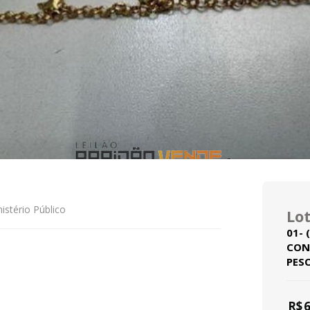
istério Público
Lot
01-
CON
PESO
R$
6