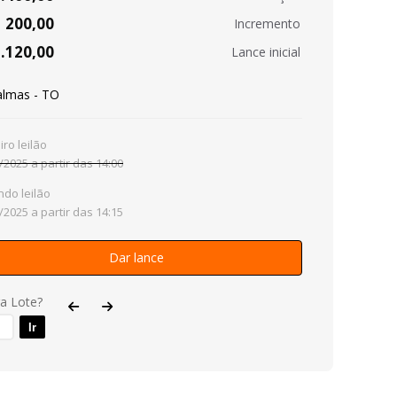
200,00
Incremento
.120,00
Lance inicial
almas - TO
iro leilão
/2025 a partir das 14:00
do leilão
/2025 a partir das 14:15
Dar lance
ra Lote?
Ir