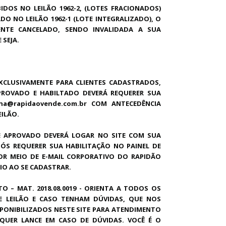
DOS NO LEILÃO 1962-2, (LOTES FRACIONADOS)
 NO LEILÃO 1962-1 (LOTE INTEGRALIZADO), O
MENTE CANCELADO, SENDO INVALIDADA A SUA
SEJA.
XCLUSIVAMENTE PARA CLIENTES CADASTRADOS,
APROVADO E HABILTADO DEVERÁ REQUERER SUA
ana@rapidaovende.com.br COM ANTECEDÊNCIA
EILÃO.
E APROVADO DEVERÁ LOGAR NO SITE COM SUA
PÓS REQUERER SUA HABILITAÇÃO NO PAINEL DE
OR MEIO DE E-MAIL CORPORATIVO DO RAPIDÃO
IO AO SE CADASTRAR.
TO – MAT. 2018.08.0019 - ORIENTA A TODOS OS
E LEILÃO E CASO TENHAM DÚVIDAS, QUE NOS
PONIBILIZADOS NESTE SITE PARA ATENDIMENTO
LQUER LANCE EM CASO DE DÚVIDAS. VOCÊ É O