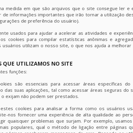
 na medida em que são arquivos que o site consegue ler e e
r de informações importantes que irão tornar a utilização de
gurações de preferência do usuário).
te usados para ajudar a acelerar as atividades e experiên
s cookies para compilar estatísticas anônimas e agregada
suários utilizam o nosso site, o que nos ajuda a melhorar
S QUE UTILIZAMOS NO SITE
tes funções:
okies são essenciais para acessar áreas específicas do
ção das suas aplicações, tal como acessar áreas seguras do s
e o exijam não podem ser prestados.
 estes cookies para analisar a forma como os usuários us
te-nos fornecer uma experiência de alta qualidade ao pers
rrigir quaisquer problemas que surjam. Por exemplo, usam
mais populares, qual o método de ligação entre páginas q