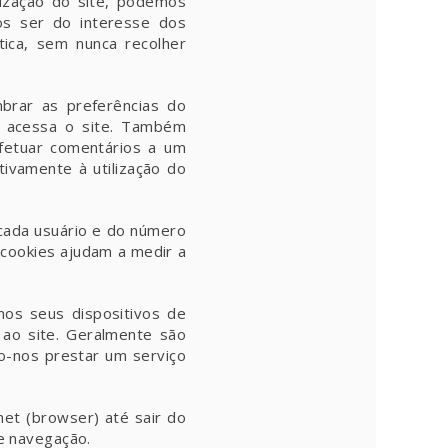
ização do site, podemos
os ser do interesse dos
stica, sem nunca recolher
mbrar as preferências do
e acessa o site. Também
efetuar comentários a um
tivamente à utilização do
 cada usuário e do número
s cookies ajudam a medir a
nos seus dispositivos de
 ao site. Geralmente são
do-nos prestar um serviço
et (browser) até sair do
de navegação.