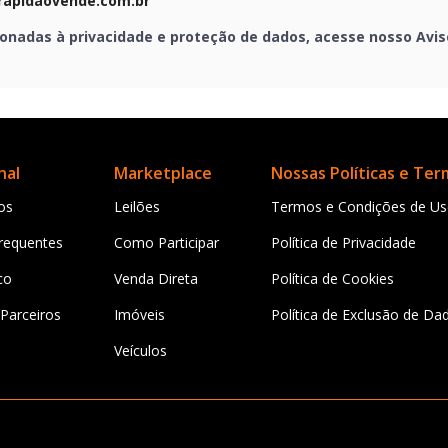
rapidaovende.com.br
onadas à privacidade e proteção de dados, acesse nosso Avis
nal
Marketplace
Nossas Políticas e Te
os
Leilões
Termos e Condições de U
requentes
Como Participar
Política de Privacidade
co
Venda Direta
Política de Cookies
Parceiros
Imóveis
Política de Exclusão de Da
Veículos