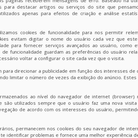
as páginas receberem mensagens de erro. Baseado na util
es para destacar artigos ou serviços do site que pensam
tilizados apenas para efeitos de criação e análise estatí
.
lizamos cookies de funcionalidade para nos permitir rele
okies evitam digitar o nome do usuário cada vez que est
dade para fornecer serviços avançados ao usuário, como 
 de funcionalidade guardam as preferências do usuário rela
essário voltar a configurar o site cada vez que o visita.
para direcionar a publicidade em função dos interesses de
tindo limitar o número de vezes da exibição do anúncio. Este
rmazenados ao nível do navegador de internet (browser) 
 e são utilizados sempre que o usuário faz uma nova visita
navegação de acordo com os interesses do usuário, permitin
ários, permanecem nos cookies do seu navegador de intern
ite identificar problemas e fornece uma melhor experiência 