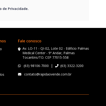
o de Privacidade.
rmos
Fale conosco
Av. LO-11 - QI-02, Lote 02 - Edificio Palmas
so
Medical Center - 9º Andar, Palmas
Tocantins/TO. CEP 77015-558
|
(63) 98106-7000
(63) 3322-3200
contato@rapidaovende.com.br
dos