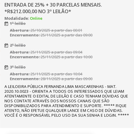
ENTRADA DE 25% + 30 PARCELAS MENSAIS.
*R$212.000,00 NO 3º LEILÃO*
Modalidade:
Online
1º leilão
Abertura:
25/10/2025 a partir das 00:01
Encerramento:
25/11/2025 a partir das 09:00
2º leilão
Abertura:
25/11/2025 a partir das 09:04
Encerramento:
25/11/2025 a partir das 10:00
3º leilão
Abertura:
25/11/2025 a partir das 10:04
Encerramento:
28/11/2025 a partir das 09:00
A LEILOEIRA PÚBLICA FERNANDA LIMA MASCARENHAS - MAT.
2020.10.0023 - ORIENTA A TODOS OS INTERESSADOS QUE LEIAM
ATENTAMENTE O EDITAL DE LEILÃO E CASO TENHAM DÚVIDAS QUE
NOS CONTATE ATRAVÉS DOS NOSSOS CANAIS QUE SÃO
DISPONIBILIZADOS PARA ATENDIMENTO E SUPORTE. ***** FIQUE
ATENTO, NÃO EFETUE QUALQUER LANCE EM CASO DE DÚVIDAS.
VOCÊ É O RESPONSÁVEL PELO USO DA SUA SENHA E LOGIN. *****