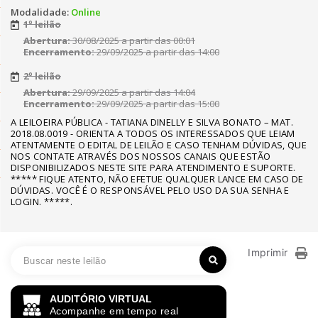
Modalidade:
Online
1º leilão
Abertura:
30/08/2025 a partir das 00:01
Encerramento:
29/09/2025 a partir das 14:00
2º leilão
Abertura:
29/09/2025 a partir das 14:04
Encerramento:
29/09/2025 a partir das 15:00
A LEILOEIRA PÚBLICA - TATIANA DINELLY E SILVA BONATO – MAT.
2018.08.0019 - ORIENTA A TODOS OS INTERESSADOS QUE LEIAM
ATENTAMENTE O EDITAL DE LEILÃO E CASO TENHAM DÚVIDAS, QUE
NOS CONTATE ATRAVÉS DOS NOSSOS CANAIS QUE ESTÃO
DISPONIBILIZADOS NESTE SITE PARA ATENDIMENTO E SUPORTE.
***** FIQUE ATENTO, NÃO EFETUE QUALQUER LANCE EM CASO DE
DÚVIDAS. VOCÊ É O RESPONSÁVEL PELO USO DA SUA SENHA E
LOGIN. *****.
Imprimir
AUDITÓRIO VIRTUAL
Acompanhe em tempo real