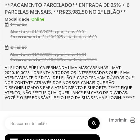
**PAGAMENTO PARCELADO** ENTRADA DE 25% + 6
PARCELAS MENSAIS. **R$23.982,50 NO 2º LEILÃO**
Modalidade:
Online
1º leilão
Abertura:
01/10/2025 a partir das 00:01
Encerramento:
31/10/2025 a partir das 16:00
2º leilão
Abertura:
31/10/2025 a partir das 16:04
Encerramento:
31/10/2025 a partir das 17:00
A LEILOEIRA PÚBLICA FERNANDA LIMA MASCARENHAS - MAT.
2020.10.0023 - ORIENTA A TODOS OS INTERESSADOS QUE LEIAM
ATENTAMENTE O EDITAL DE LEILÃO E CASO TENHAM DÚVIDAS QUE
NOS CONTATE ATRAVÉS DOS NOSSOS CANAIS QUE SÃO
DISPONIBILIZADOS PARA ATENDIMENTO E SUPORTE. ***** FIQUE
ATENTO, NÃO EFETUE QUALQUER LANCE EM CASO DE DÚVIDAS.
VOCÊ É O RESPONSÁVEL PELO USO DA SUA SENHA E LOGIN. *****
Imprimir