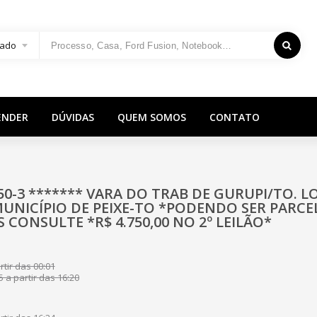
ado
ENDER
DÚVIDAS
QUEM SOMOS
CONTATO
50-3 ******* VARA DO TRAB DE GURUPI/TO. L
UNICÍPIO DE PEIXE-TO *PODENDO SER PARC
 CONSULTE *R$ 4.750,00 NO 2º LEILÃO*
tir das 00:01
 a partir das 16:20