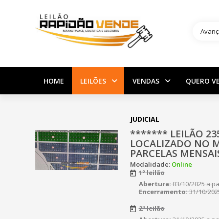
Avanç
HOME
LEILÕES
VENDAS
QUERO V
JUDICIAL
******* LEILÃO 23
LOCALIZADO NO M
PARCELAS MENSAIS
Modalidade:
Online
1º leilão
Abertura:
03/10/2025 a par
Encerramento:
31/10/2025
2º leilão