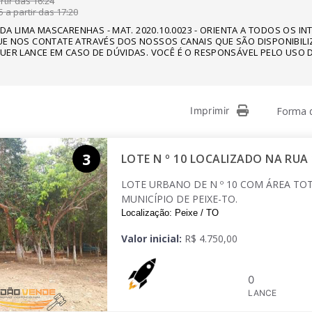
tir das 16:24
 a partir das 17:20
NDA LIMA MASCARENHAS - MAT. 2020.10.0023 - ORIENTA A TODOS OS I
E NOS CONTATE ATRAVÉS DOS NOSSOS CANAIS QUE SÃO DISPONIBILI
UER LANCE EM CASO DE DÚVIDAS. VOCÊ É O RESPONSÁVEL PELO USO D
Imprimir
Forma d
3
LOTE N º 10 LOCALIZADO NA RUA 
LOTE URBANO DE N º 10 COM ÁREA TOT
MUNICÍPIO DE PEIXE-TO.
Localização: Peixe / TO
Valor inicial:
R$ 4.750,00
0
LANCE