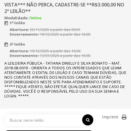
VISTA*** NÃO PERCA, CADASTRE-SE **R$3.000,00 NO
2º LEILÃO**
Modalidade:
Online
1º leilão
Abertura:
25/11/2025 a partir das 00:01
Encerramento:
19/12/2025 a partir das 16:00
2º leilão
Abertura:
19/12/2025 a partir das 16:04
Encerramento:
13/01/2026 a partir das 16:00
A LEILOEIRA PÚBLICA - TATIANA DINELLY E SILVA BONATO – MAT.
2018.08.0019 - ORIENTA A TODOS OS INTERESSADOS QUE LEIAM
ATENTAMENTE O EDITAL DE LEILÃO E CASO TENHAM DÚVIDAS, QUE
NOS CONTATE ATRAVÉS DOS NOSSOS CANAIS QUE ESTÃO
DISPONIBILIZADOS NESTE SITE PARA ATENDIMENTO E SUPORTE.
***** FIQUE ATENTO, NÃO EFETUE QUALQUER LANCE EM CASO DE
DÚVIDAS. VOCÊ É O RESPONSÁVEL PELO USO DA SUA SENHA E
LOGIN. *****.
Imprimir