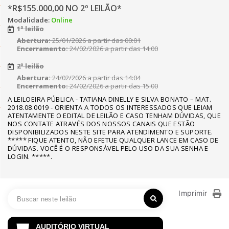
*R$155.000,00 NO 2º LEILÃO*
Modalidade:
Online
1º leilão
Abertura:
25/01/2026 a partir das 00:01
Encerramento:
24/02/2026 a partir das 14:00
2º leilão
Abertura:
24/02/2026 a partir das 14:04
Encerramento:
24/02/2026 a partir das 15:00
A LEILOEIRA PÚBLICA - TATIANA DINELLY E SILVA BONATO – MAT.
2018.08.0019 - ORIENTA A TODOS OS INTERESSADOS QUE LEIAM
ATENTAMENTE O EDITAL DE LEILÃO E CASO TENHAM DÚVIDAS, QUE
NOS CONTATE ATRAVÉS DOS NOSSOS CANAIS QUE ESTÃO
DISPONIBILIZADOS NESTE SITE PARA ATENDIMENTO E SUPORTE.
***** FIQUE ATENTO, NÃO EFETUE QUALQUER LANCE EM CASO DE
DÚVIDAS. VOCÊ É O RESPONSÁVEL PELO USO DA SUA SENHA E
LOGIN. *****.
Imprimir
AUDITÓRIO VIRTUAL