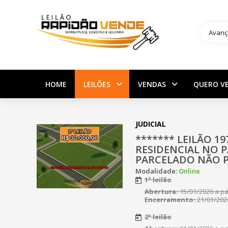
Avanç
HOME
LEILÕES
VENDAS
QUERO V
JUDICIAL
******* LEILÃO 1
RESIDENCIAL NO 
PARCELADO NÃO PE
Modalidade:
Online
1º leilão
Abertura:
15/01/2026 a par
Encerramento:
21/01/2026
2º leilão