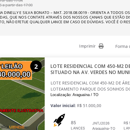
tir das 17:04
 a partir das 17:00
ANA DINELLY E SILVA BONATO – MAT. 2018.08.0019 - ORIENTA A TODOS
IDAS, QUE NOS CONTATE ATRAVÉS DOS NOSSOS CANAIS QUE ESTÃO DI
TO, NÃO EFETUE QUALQUER LANCE EM CASO DE DÚVIDAS. VOCÊ É O RE
Imprimir
Forma d
2
LOTE RESIDENCIAL COM 450-M2 DE
SITUADO NA AV. VERDES NO MUNI
LOTE RESIDENCIAL COM 450-M2 DE ÁREA
LOTEAMENTO PARQUE DOS SONHOS DO
Localização: Araguaína / TO
Valor inicial:
R$ 51.000,00
85
R$ 
JNTJ2026
LANCES
LA
Araguaína-TO