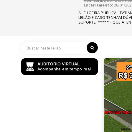
Abertura:
21/01/2026 a par
Encerramento:
28/01/2026
A LEILOEIRA PÚBLICA - TATI
LEILÃO E CASO TENHAM DÚV
SUPORTE. ***** FIQUE ATEN
AUDITÓRIO VIRTUAL
Acompanhe em tempo real