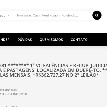
ado
ENDER
DÚVIDAS
QUEM SOMOS
CONTATO
381 ******** 1ª VC FALÊNCIAS E RECUP. JUDIC
NA E PASTAGENS. LOCALIZADA EM DUERÉ-TO.
LAS MENSAIS. *R$362.727,27 NO 2º LEILÃO*
tir das 00:01
 a partir das 09:00