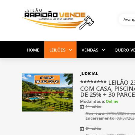
Avanç
HOME
LEILÕES
VENDAS
QUERO V
JUDICIAL
******** LEILÃO 2
COM CASA, PISCI
DE 25% + 30 PARCE
Modalidade:
Online
1º leilão
Abertura:
09/06/2026 a par
Encerramento:
08/07/2026
2º leilão