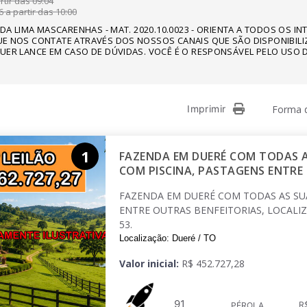
tir das 09:04
 a partir das 10:00
NDA LIMA MASCARENHAS - MAT. 2020.10.0023 - ORIENTA A TODOS OS I
E NOS CONTATE ATRAVÉS DOS NOSSOS CANAIS QUE SÃO DISPONIBILI
UER LANCE EM CASO DE DÚVIDAS. VOCÊ É O RESPONSÁVEL PELO USO D
Imprimir
Forma d
1
FAZENDA EM DUERÉ COM TODAS A
COM PISCINA, PASTAGENS ENTRE
FAZENDA EM DUERÉ COM TODAS AS SUA
ENTRE OUTRAS BENFEITORIAS, LOCALIZ
53.
Localização: Dueré / TO
Valor inicial:
R$ 452.727,28
91
R$
PÉROLA