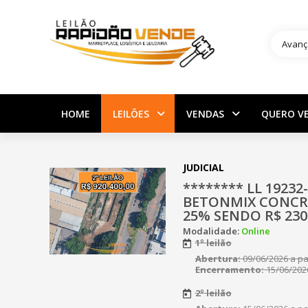
Avanç
HOME
LEILÕES
VENDAS
QUERO V
JUDICIAL
******** LL 19232
BETONMIX CONCRE
25% SENDO R$ 230.
Modalidade:
Online
1º leilão
Abertura:
09/06/2026 a par
Encerramento:
15/06/2026
2º leilão