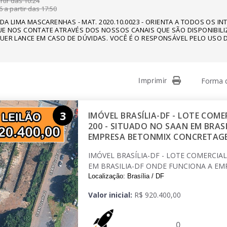
tir das 10:24
 a partir das 17:50
NDA LIMA MASCARENHAS - MAT. 2020.10.0023 - ORIENTA A TODOS OS I
E NOS CONTATE ATRAVÉS DOS NOSSOS CANAIS QUE SÃO DISPONIBILI
UER LANCE EM CASO DE DÚVIDAS. VOCÊ É O RESPONSÁVEL PELO USO D
Imprimir
Forma d
3
IMÓVEL BRASÍLIA-DF - LOTE COME
200 - SITUADO NO SAAN EM BRAS
EMPRESA BETONMIX CONCRETAG
IMÓVEL BRASÍLIA-DF - LOTE COMERCIAL
EM BRASILIA-DF ONDE FUNCIONA A E
Localização: Brasília / DF
Valor inicial:
R$ 920.400,00
0