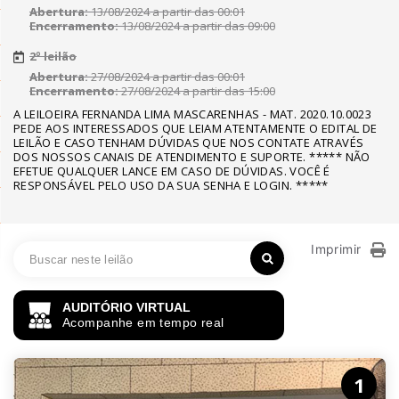
Abertura:
13/08/2024 a partir das 00:01
Encerramento:
13/08/2024 a partir das 09:00
2º leilão
Abertura:
27/08/2024 a partir das 00:01
Encerramento:
27/08/2024 a partir das 15:00
A LEILOEIRA FERNANDA LIMA MASCARENHAS - MAT. 2020.10.0023
PEDE AOS INTERESSADOS QUE LEIAM ATENTAMENTE O EDITAL DE
LEILÃO E CASO TENHAM DÚVIDAS QUE NOS CONTATE ATRAVÉS
DOS NOSSOS CANAIS DE ATENDIMENTO E SUPORTE. ***** NÃO
EFETUE QUALQUER LANCE EM CASO DE DÚVIDAS. VOCÊ É
RESPONSÁVEL PELO USO DA SUA SENHA E LOGIN. *****
Imprimir
AUDITÓRIO VIRTUAL
Acompanhe em tempo real
1