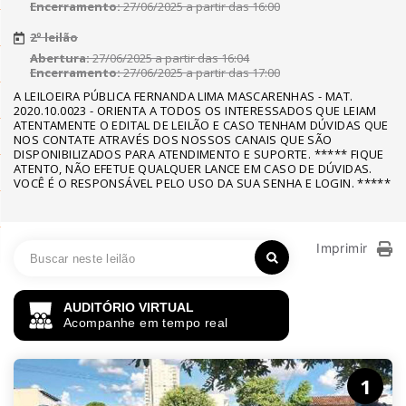
Encerramento:
27/06/2025 a partir das 16:00
2º leilão
Abertura:
27/06/2025 a partir das 16:04
Encerramento:
27/06/2025 a partir das 17:00
A LEILOEIRA PÚBLICA FERNANDA LIMA MASCARENHAS - MAT.
2020.10.0023 - ORIENTA A TODOS OS INTERESSADOS QUE LEIAM
ATENTAMENTE O EDITAL DE LEILÃO E CASO TENHAM DÚVIDAS QUE
NOS CONTATE ATRAVÉS DOS NOSSOS CANAIS QUE SÃO
DISPONIBILIZADOS PARA ATENDIMENTO E SUPORTE. ***** FIQUE
ATENTO, NÃO EFETUE QUALQUER LANCE EM CASO DE DÚVIDAS.
VOCÊ É O RESPONSÁVEL PELO USO DA SUA SENHA E LOGIN. *****
Imprimir
AUDITÓRIO VIRTUAL
Acompanhe em tempo real
1