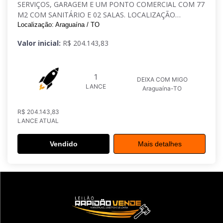
SERVIÇOS, GARAGEM E UM PONTO COMERCIAL COM 77
M2 COM SANITÁRIO E 02 SALAS. LOCALIZAÇÃO
LOTEAMENTO DOM ORIONE, ARAGUAÍNA.
Localização: Araguaína / TO
Valor inicial:
R$ 204.143,83
1
DEIXA COM MIGO
LANCE
Araguaína-TO
R$ 204.143,83
LANCE ATUAL
Vendido
Mais detalhes