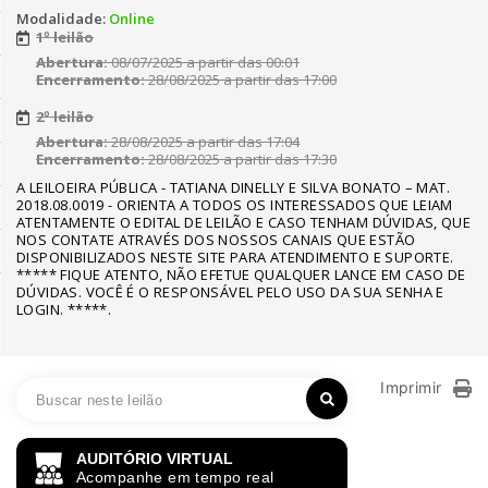
Modalidade:
Online
1º leilão
Abertura:
08/07/2025 a partir das 00:01
Encerramento:
28/08/2025 a partir das 17:00
2º leilão
Abertura:
28/08/2025 a partir das 17:04
Encerramento:
28/08/2025 a partir das 17:30
A LEILOEIRA PÚBLICA - TATIANA DINELLY E SILVA BONATO – MAT.
2018.08.0019 - ORIENTA A TODOS OS INTERESSADOS QUE LEIAM
ATENTAMENTE O EDITAL DE LEILÃO E CASO TENHAM DÚVIDAS, QUE
NOS CONTATE ATRAVÉS DOS NOSSOS CANAIS QUE ESTÃO
DISPONIBILIZADOS NESTE SITE PARA ATENDIMENTO E SUPORTE.
***** FIQUE ATENTO, NÃO EFETUE QUALQUER LANCE EM CASO DE
DÚVIDAS. VOCÊ É O RESPONSÁVEL PELO USO DA SUA SENHA E
LOGIN. *****.
Imprimir
AUDITÓRIO VIRTUAL
Acompanhe em tempo real