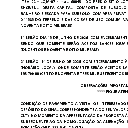
ITEM 02 – LOJA-07 – mat. 60043 - DO PREDIO SITIO L
SHCE/SUL, DESTA CAPITAL, COMPOSTA DE SUBSOLO
BANHEIRO E ESCADA PARA SUBSOLO, COM AREA PRIVATIV
0,11585 DO TERRENO E DAS COISAS DE USO COMUM. VAL
NOVENTA E OITO MIL REAIS).
1º LEILÃO DIA 15 DE JUNHO DE 2026, COM ENCERRAMENT
SENDO QUE SOMENTE SERÃO ACEITOS LANCES IGUA
(DUZENTOS E NOVENTA E OITO MIL REAIS).
2º LEILÃO: 14 DE JULHO DE 2026, COM ENCERRAMENTO À 
(HORÁRIO LOCAL), ONDE SOMENTE SERÃO ACEITOS LA
193.700,00 (CENTO E NOVENTA E TRES MIL E SETECENTOS R
OBSERVAÇÕES IMPORTANT
**** FIQUE ATE
CONDIÇÃO DE PAGAMENTO A VISTA: OS INTERESSADO
DEPÓSITO DO SINAL CORRESPONDENTE A DO SEU VALOR 20
CLT), NO MOMENTO DA APRESENTAÇÃO DA PROPOSTA À V
SUBSEQUENTE AO DA HOMOLOGAÇÃO DA ALIENAÇÃO, SO
EXECUÇÃO (ART. 888, § 4º, DA CLT).