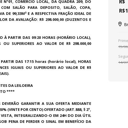
R$
OTE Nº01, COMERCIO LOCAL, DA QUADRA 209, DO
 COM SALÃO PARA DEPOSITO, SALÃO, COPA,
R$
1
A DE 99,33M² E A RESPECTIVA FRAÇÃO IDEAL DE
OR DA AVALIAÇÃO: R$ 298.000,00 (DUZENTOS E
Br
O À PARTIR DAS 09:20 HORAS (HORÁRIO LOCAL),
Prime
IS OU SUPERIORES AO VALOR DE
R$ 298.000,00
15/06
Segun
PARTIR DAS 17:15 horas (horário local), HORAS
14/07
NCES IGUAIS OU SUPERIORES AO VALOR DE R$
EAIS).
ES DA LEILOEIRA
NTO ****
S DEVERÃO GARANTIR A SUA OFERTA MEDIANTE
% (VINTE POR CENTO) OFERTADO (ART.888, § 2º,
ISTA, INTEGRALIZANDO-O EM 24H DO DIA ÚTIL
B PENA DE PERDER O SINAL EM BENEFÍCIO DA