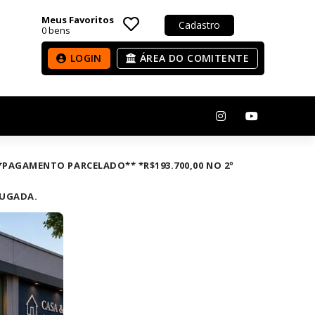
Meus Favoritos
Cadastro
0
bens
LOGIN
ÁREA DO COMITENTE
F **PAGAMENTO PARCELADO** *R$193.700,00 NO 2º
LUGADA.