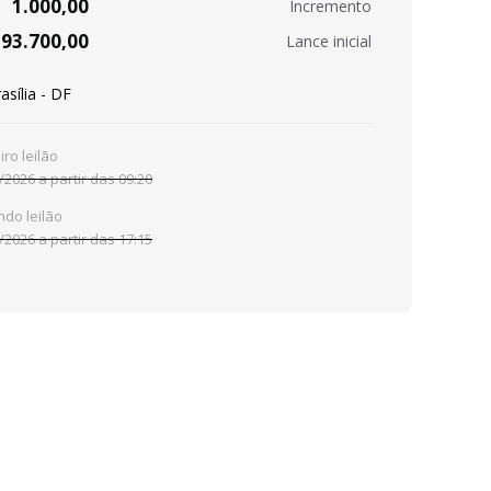
1.000,00
Incremento
93.700,00
Lance inicial
asília - DF
iro leilão
/2026 a partir das 09:20
do leilão
/2026 a partir das 17:15