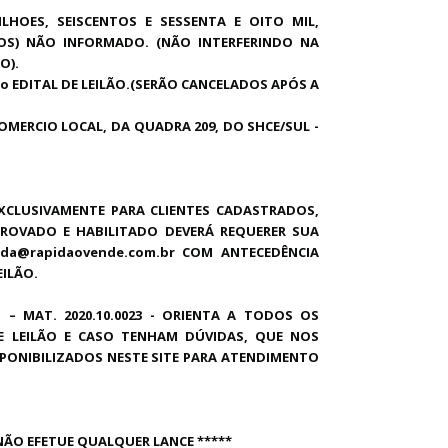
MILHOES, SEISCENTOS E SESSENTA E OITO MIL,
VOS) NÃO INFORMADO. (NÃO INTERFERINDO NA
O).
o EDITAL DE LEILÃO.(SERÃO CANCELADOS APÓS A
COMERCIO LOCAL, DA QUADRA 209, DO SHCE/SUL -
XCLUSIVAMENTE PARA CLIENTES CADASTRADOS,
PROVADO E HABILITADO DEVERÁ REQUERER SUA
nda@rapidaovende.com.br COM ANTECEDÊNCIA
EILÃO.
 – MAT. 2020.10.0023 - ORIENTA A TODOS OS
E LEILÃO E CASO TENHAM DÚVIDAS, QUE NOS
PONIBILIZADOS NESTE SITE PARA ATENDIMENTO
 NÃO EFETUE QUALQUER LANCE *****