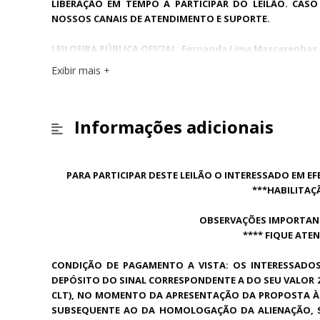
LIBERAÇÃO EM TEMPO A PARTICIPAR DO LEILÃO. CA
NOSSOS CANAIS DE ATENDIMENTO E SUPORTE.
LEILOEIRA PÚBLICA OFICIAL: Fernanda Lima Mascarenhas.
Matrícula Jucetins: 2020.10.0023.
Exibir mais
Informações adicionais
PARA PARTICIPAR DESTE LEILÃO O INTERESSADO EM E
***HABILITAÇ
OBSERVAÇÕES IMPORTANT
**** FIQUE ATE
CONDIÇÃO DE PAGAMENTO A VISTA: OS INTERESSADO
DEPÓSITO DO SINAL CORRESPONDENTE A DO SEU VALOR 20
CLT), NO MOMENTO DA APRESENTAÇÃO DA PROPOSTA À V
SUBSEQUENTE AO DA HOMOLOGAÇÃO DA ALIENAÇÃO, SO