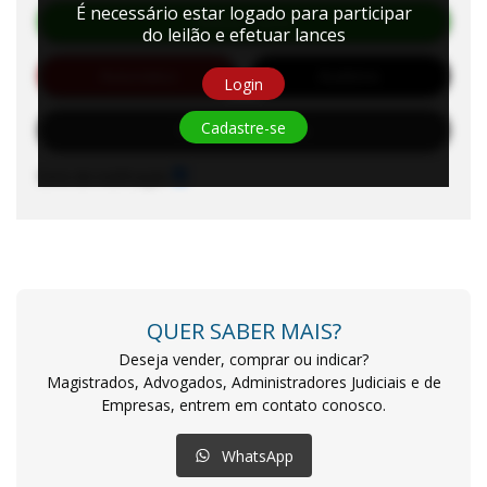
É necessário estar logado para participar
Efetuar Lance
do leilão e efetuar lances
Automático
Auditório
Login
Cadastre-se
Solicitar Habilitação
Sons de notificação
QUER SABER MAIS?
Deseja vender, comprar ou indicar?
Magistrados, Advogados, Administradores Judiciais e de
Empresas, entrem em contato conosco.
WhatsApp