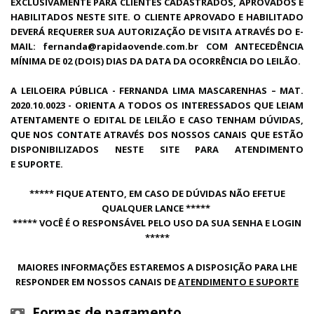
EXCLUSIVAMENTE PARA CLIENTES CADASTRADOS, APROVADOS E
HABILITADOS NESTE SITE. O CLIENTE APROVADO E HABILITADO
DEVERÁ REQUERER SUA AUTORIZAÇÃO DE VISITA ATRAVÉS DO E-
MAIL: fernanda@rapidaovende.com.br COM ANTECEDÊNCIA
MÍNIMA DE 02 (DOIS) DIAS DA DATA DA OCORRÊNCIA DO LEILÃO.
A LEILOEIRA PÚBLICA - FERNANDA LIMA MASCARENHAS – MAT.
2020.10.0023 - ORIENTA A TODOS OS INTERESSADOS QUE LEIAM
ATENTAMENTE O EDITAL DE LEILÃO E CASO TENHAM DÚVIDAS,
QUE NOS CONTATE ATRAVÉS DOS NOSSOS CANAIS QUE ESTÃO
DISPONIBILIZADOS NESTE SITE PARA ATENDIMENTO
E
SUPORTE.
***** FIQUE ATENTO, EM CASO DE DÚVIDAS NÃO EFETUE
QUALQUER LANCE *****
***** VOCÊ É O RESPONSÁVEL PELO USO DA SUA SENHA E LOGIN
*****
MAIORES INFORMAÇÕES ESTAREMOS A DISPOSIÇÃO PARA LHE
RESPONDER EM NOSSOS CANAIS DE
ATENDIMENTO E SUPORTE
Formas de pagamento