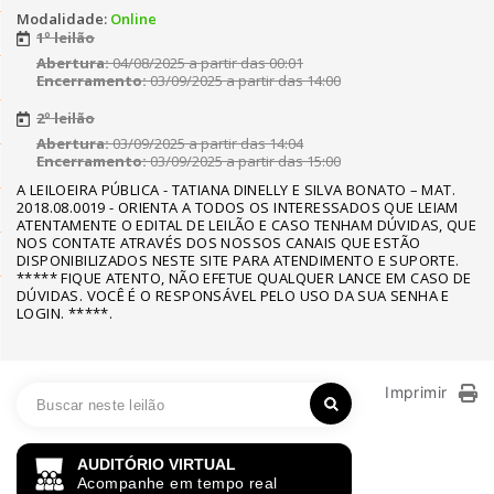
Modalidade:
Online
1º leilão
Abertura:
04/08/2025 a partir das 00:01
Encerramento:
03/09/2025 a partir das 14:00
2º leilão
Abertura:
03/09/2025 a partir das 14:04
Encerramento:
03/09/2025 a partir das 15:00
A LEILOEIRA PÚBLICA - TATIANA DINELLY E SILVA BONATO – MAT.
2018.08.0019 - ORIENTA A TODOS OS INTERESSADOS QUE LEIAM
ATENTAMENTE O EDITAL DE LEILÃO E CASO TENHAM DÚVIDAS, QUE
NOS CONTATE ATRAVÉS DOS NOSSOS CANAIS QUE ESTÃO
DISPONIBILIZADOS NESTE SITE PARA ATENDIMENTO E SUPORTE.
***** FIQUE ATENTO, NÃO EFETUE QUALQUER LANCE EM CASO DE
DÚVIDAS. VOCÊ É O RESPONSÁVEL PELO USO DA SUA SENHA E
LOGIN. *****.
Imprimir
AUDITÓRIO VIRTUAL
Acompanhe em tempo real