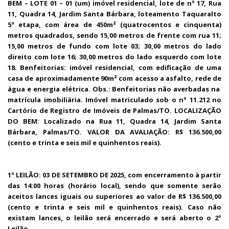
BEM – LOTE 01 – 01 (um) imóvel residencial, lote de nº 17, Rua
11, Quadra 14, Jardim Santa Bárbara, loteamento Taquaralto
5ª etapa, com área de 450m² (quatrocentos e cinquenta)
metros quadrados, sendo 15,00 metros de frente com rua 11;
15,00 metros de fundo com lote 03; 30,00 metros do lado
direito com lote 16; 30,00 metros do lado esquerdo com lote
18. Benfeitorias: imóvel residencial, com edificação de uma
casa de aproximadamente 90m² com acesso a asfalto, rede de
água e energia elétrica. Obs.: Benfeitorias não averbadas na
matrícula imobiliária. Imóvel matriculado sob o nº 11.212 no
Cartório de Registro de Imóveis de Palmas/TO. LOCALIZAÇÃO
DO BEM: Localizado na Rua 11, Quadra 14, Jardim Santa
Bárbara, Palmas/TO.
VALOR DA AVALIAÇÃO: R$ 136.500,00
(cento e trinta e seis mil e quinhentos reais).
1º LEILÃO: 03 DE SETEMBRO DE 2025, com encerramento à partir
das 14:00 horas (horário local), sendo que somente serão
aceitos lances iguais ou superiores ao valor de R$ 136.500,00
(cento e trinta e seis mil e quinhentos reais). Caso não
existam lances, o leilão será encerrado e será aberto o 2º
Leilão.