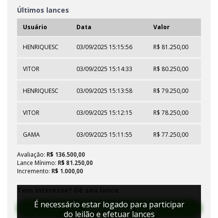
Últimos lances
Usuário
Data
Valor
HENRIQUESC
03/09/2025 15:15:56
R$ 81.250,00
VITOR
03/09/2025 15:14:33
R$ 80.250,00
HENRIQUESC
03/09/2025 15:13:58
R$ 79.250,00
VITOR
03/09/2025 15:12:15
R$ 78.250,00
GAMA
03/09/2025 15:11:55
R$ 77.250,00
Avaliação:
R$ 136.500,00
Lance Mínimo:
R$ 81.250,00
Incremento:
R$ 1.000,00
Tem interesse? Dê seu lance
É necessário estar logado para participar
Efetuar Lance
do leilão e efetuar lances