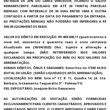
ENTRADA DE 25% DO LANCE VENCEDOR, FICANDO O SALDO
REMANESCENTE PARCELADO EM ATÉ 30 TRINTA) PARCELAS
MENSAIS COM INTERVALO DE 30 DIAS ENTRE UMA E OUTRA
CONTADOS A PARTIR DA DATA DO PAGAMENTO DA ENTRADA.
AS PRESTAÇÕES MENSAIS NÃO PODERÃO SER INFERIORES A R$
500,00 (QUINHENTOS REAIS.
VALOR DO DÉBITO EM EXECUÇÃO: R$ 409.640,11 (quatrocentos e
nove mil, seiscentos e quarenta reais e onze centavos)
Atualizado em (30/04/2025) Obs.: Sujeito a alteração a
qualquer tempo. (NÃO INTERFERINDO NOS VALORES
DECLARADOS NA PRECIFICAÇÃO DO BEM OU NOS VALORES DA
ARREMATAÇÃO).
DEMAIS DÉBITOS, ÔNUS E GRAVAMES: Descritos no ITEM 04 DO
EDITAL DE LEILÃO. (SERÃO LIQUIDADOS APÓS ARREMATAÇÃO).
LOCALIZAÇÃO DO BEM:
lote nº 17, R. 11, Quadra 14, Jd. Sta.
Bárbara, loteamento Taquaralto 5ª -
Palmas/TO.
FIEL DEPOSITÁRIO: Joaquim Brito Damaceno.
AS AUTORIZAÇÕES DE VISITAÇÃO SERÃO FORNECIDAS
EXCLUSIVAMENTE PARA CLIENTES CADASTRADOS, APROVADOS E
HABILITADOS NESTE SITE. O CLIENTE APROVADO E HABILTADO